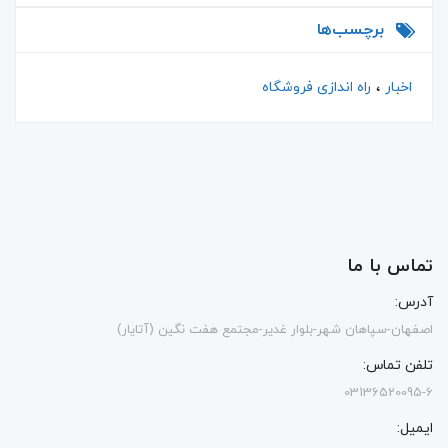
برچسب‌ها
اخبار
راه اندازی فروشگاه
تماس با ما
آدرس:
اصفهان-سپاهان شهر-بلوار غدیر-مجتمع هفت نگین (آتایار)
تلفن تماس:
03136520095-6
ایمیل: