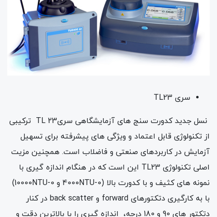
سری TL23
نسل جدید کدورت سنج های آزمایشگاهی سری23 TL ترکیبی
از تکنولوژی قابل اعتماد و ویژگی های پیشرفته برای تسهیل
آزمایش در کاربردهای صنعتی و فاضلاب است. همچنین مزیت
اصلی تکنولوژی TL23 این است که در هنگام اندازه گیری با
نمونه های کثیف و با کدورت بالا (0-4000NTU و 0-10000NTU)
با به کارگیری دتکتورهای forward و back scatter در کنار
دتکتور های 90 و 180 درجه، اندازه گیری را با بالاترین دقت و